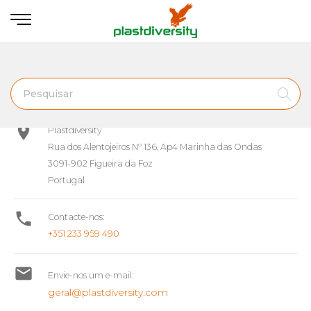
Início
Contacte-nos
INFORMAÇÃO DA LOJA

Plastdiversity
Rua dos Alentojeiros Nº 136, Ap4 Marinha das Ondas
3091-902 Figueira da Foz
Portugal

Contacte-nos:
+351 233 959 490

Envie-nos um e-mail:
geral@plastdiversity.com